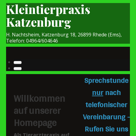
Kleintierpraxis
Katzenburg
H. Nachtsheim, Katzenburg 18, 26899 Rhede (Ems),
Telefon: 04964/604646
Sprechstunde
nur
nach
Willkommen
telefonischer
auf unserer
Vereinbarung -
Homepage
Rufen Sie uns
Als Tierarztpraxis auf